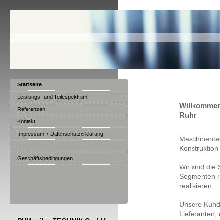
Startseite
Leistungs- und Teilespektrum
Willkommen
Referenzen
Ruhr
Kontakt
Impressum + Datenschutzerklärung
Maschinentei
--
Konstruktion
Geschäftsbedingungen
Wir sind die
Segmenten r
realisieren.
Unsere Kunde
Lieferanten, 