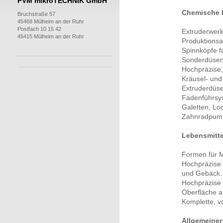
PVM mikroTECHNIK GmbH
Chemische I
Bruchstraße 57
45468 Mülheim an der Ruhr
Postfach 10 15 42
Extruderwerk
45415 Mülheim an der Ruhr
Produktionsa
Spinnköpfe f
Sonderdüsen 
Hochpräzise,
Kräusel- und
Extruderdüse
Fadenführsy
Galetten, Lo
Zahnradpum
Lebensmitte
Formen für M
Hochpräzise 
und Gebäck.
Hochpräzise 
Oberfläche a
Komplette, v
Allgemeine