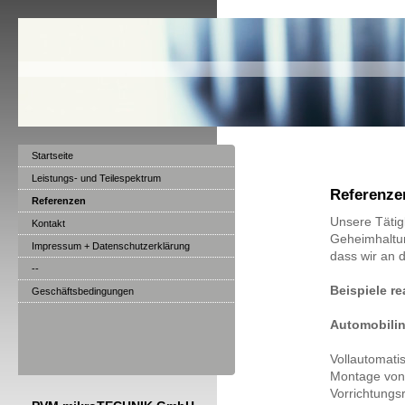
Startseite
Leistungs- und Teilespektrum
Referenze
Referenzen
Unsere Tätigk
Kontakt
Geheimhaltun
Impressum + Datenschutzerklärung
dass wir an 
--
Beispiele rea
Geschäftsbedingungen
Automobilind
Vollautomati
Montage von 
Vorrichtungs