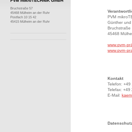
PVM mikroTECHNIK GmbH
Bruchstraße 57
Verantwortl
45468 Mülheim an der Ruhr
PVM mikro
Postfach 10 15 42
45415 Mülheim an der Ruhr
Günther und
Bruchstraße
45468 Mülhe
www.pvm-prä
www.pvm-pra
Kontakt
Telefon: +4
Telefax: +4
E-Mail:
kaem
Datenschut