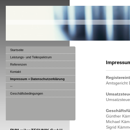
Startseite
Leistungs- und Teilespektrum
Impressum
Referenzen
Kontakt
Registerein
Impressum + Datenschutzerklärung
Amtsgericht
--
Geschäftsbedingungen
Umsatzsteue
Umsatzsteue
Geschäftsfü
Günther Kä
Michael Käm
Sigrid Kämm